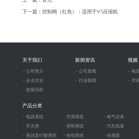
下一篇：控制阀（红色）：适用于V5压缩机
关于我们
新闻资讯
视频
− 公司简介
− 公司新闻
− 电
− 企业文化
− 行业新闻
− 空
− 发展历程
产品分类
− 电器系统
− 空调系统
− 电气仪表
− 开关类
− 照明系统
− 汽车线束
− 悬挂及行驶系统
− 传动系统
− 传感器